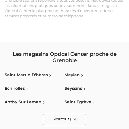
Grenoble sauront répondre à tous vos besoins. Retrouvez toutes
GR
les informations pratiques pour vous rendre dans le magasin
Optical Center le plus proche : horaires d'ouverture, adresse,
Opt
services proposés et numéro de téléphone.
Ce
Les magasins Optical Center proche de
Grenoble
Saint Martin D'hères
Meylan
Echirolles
Seyssins
Anthy Sur Leman
Saint Egrève
Crolles
Voiron
Voir tout (13)
de
points
de