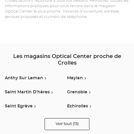
Crolles sauront répondre à tous vos besoins. Retrouvez toutes les
CR
informations pratiques pour vous rendre dans le magasin
Optical Center le plus proche : horaires d'ouverture, adresse,
Opt
services proposés et numéro de téléphone.
Ce
Les magasins Optical Center proche de
Crolles
Anthy Sur Leman
Meylan
Saint Martin D'hères
Grenoble
Saint Egrève
Echirolles
Seyssins
Voiron
Voir tout (15)
de
points
de