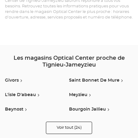
Center de Tignieu-Jameyzieu sauront répondre à tous vos
TI
besoins. Retrouvez toutes les informations pratiques pour vous
rendre dans le magasin Optical Center le plus proche : horaires
JA
d'ouverture, adresse, services proposés et numéro de téléphone.
-
Opt
Ce
Les magasins Optical Center proche de
Tignieu-Jameyzieu
Givors
Saint Bonnet De Mure
L'isle D'abeau
Meyzieu
Beynost
Bourgoin Jallieu
Saint Priest
Decines Charpieu
Voir tout (24)
de
points
de