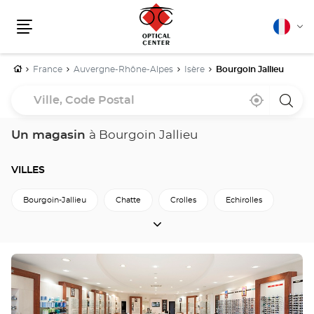
Français
Cha
Menu
la
lang
Accueil
France
Auvergne-Rhône-Alpes
Isère
Bourgoin Jallieu
Ville,
À
,
un
Code
proximité
trouver
point
un
de
Postal
point
vente
Un magasin
à Bourgoin Jallieu
de
Optica
vente
Cente
Optical
Center
VILLES
Bourgoin-Jallieu
Chatte
Crolles
Echirolles
VILLES
Grenoble
L-Isle-D-Abeau
Le-Pont-De-Beauvoisin
Meylan
Saint-Egreve
Saint-Martin-D-Heres
Appuyer
sur
Salaise-Sur-Sanne
Seyssins
Tignieu-Jameyzieu
la
touche