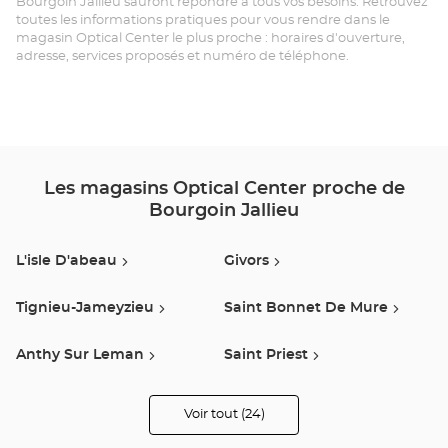
Bourgoin Jallieu sauront répondre à tous vos besoins. Retrouvez
BO
toutes les informations pratiques pour vous rendre dans le
magasin Optical Center le plus proche : horaires d'ouverture,
JA
adresse, services proposés et numéro de téléphone.
Opt
Ce
Les magasins Optical Center proche de
Bourgoin Jallieu
L'isle D'abeau
Givors
Tignieu-Jameyzieu
Saint Bonnet De Mure
Anthy Sur Leman
Saint Priest
Meyzieu
Decines Charpieu
Voir tout (24)
de
points
de