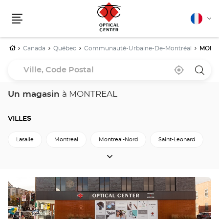
Français
Cha
Menu
la
lang
Accueil
Canada
Québec
Communauté-Urbaine-De-Montréal
MONT
Ville,
À
,
un
Code
proximité
trouver
point
un
de
Postal
point
vente
Un magasin
à MONTREAL
de
Optica
vente
Cente
Optical
Center
VILLES
Lasalle
Montreal
Montreal-Nord
Saint-Leonard
VILLES
Westmount
Retour à Communauté-Urbaine-de-Montréal
Appuyer
sur
la
touche