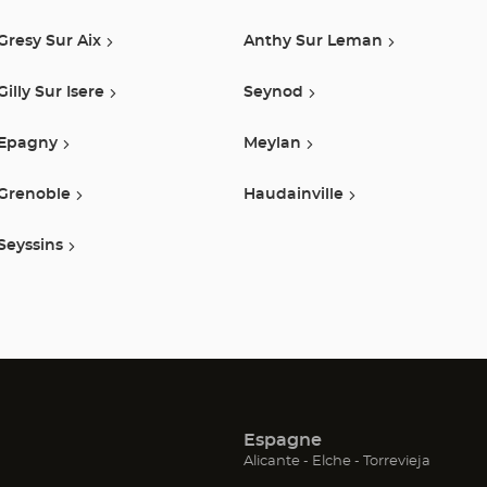
Gresy Sur Aix
Anthy Sur Leman
Gilly Sur Isere
Seynod
Epagny
Meylan
Grenoble
Haudainville
Seyssins
Espagne
(ouvre
(ouvre
(ouvre
Alicante
Elche
Torrevieja
dans
dans
dans