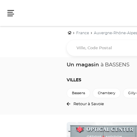
Menu
Accueil
France
Auvergne-Rhône-Alpe
Ville,
Code
Postal
Un magasin
à BASSENS
VILLES
Bassens
Chambery
Gilly
Retour à Savoie
Appuyer
sur
la