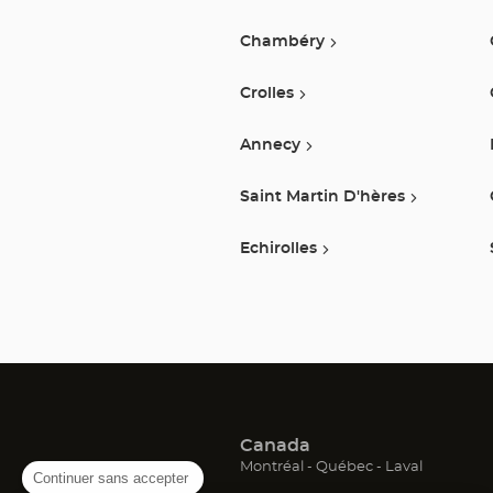
Chambéry
Crolles
Annecy
Saint Martin D'hères
Echirolles
Canada
(ouvre
(ouvre
(ouvre
Montréal
Québec
Laval
Continuer sans accepter
dans
dans
dans