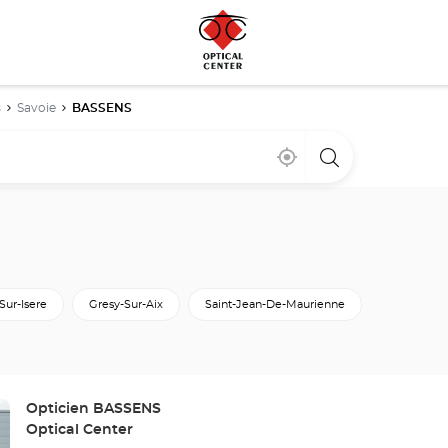
s
Savoie
BASSENS
À
,
un
proximité
trouver
point
un
de
point
vente
de
Optical
vente
Center
Optical
Center
-Sur-Isere
Gresy-Sur-Aix
Saint-Jean-De-Maurienne
Point
Opticien BASSENS
de
Optical Center
vente