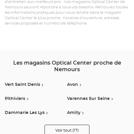
d'entretien aux meilleurs prix : nos magasins Optical Center de
Nemours sauront répondre à tous vos besoins. Retrouvez toutes
NE
les informations pratiques pour vous rendre dans le magasin
Optical Center le plus proche : horaires d'ouverture, adresse,
-
services proposés et numéro de téléphone.
Opt
Ce
Les magasins Optical Center proche de
Nemours
Vert Saint Denis
Avon
Pithiviers
Varennes Sur Seine
Dammarie Les Lys
Amilly
Auxerre
Lieusaint
Voir tout (17)
de