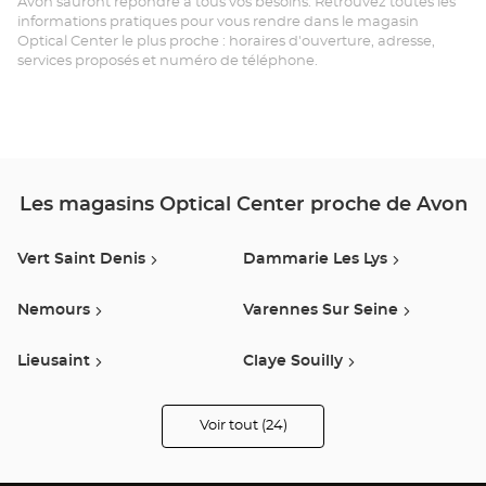
Avon sauront répondre à tous vos besoins. Retrouvez toutes les
FO
informations pratiques pour vous rendre dans le magasin
Optical Center le plus proche : horaires d'ouverture, adresse,
-
services proposés et numéro de téléphone.
AV
Opt
Ce
Les magasins Optical Center proche de Avon
Vert Saint Denis
Dammarie Les Lys
Nemours
Varennes Sur Seine
Lieusaint
Claye Souilly
Bretigny Sur Orge
Villabe
Voir tout (24)
de
points
de
Pithiviers
Montgeron
vente