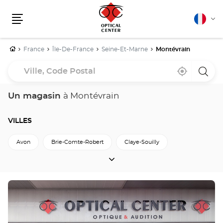
Français
Cha
Menu
la
lang
Accueil
France
Île-De-France
Seine-Et-Marne
Montévrain
Ville,
À
,
un
Code
proximité
trouver
point
un
de
Postal
point
vente
Un magasin
à Montévrain
de
Optica
vente
Cente
Optical
Center
VILLES
Avon
Brie-Comte-Robert
Claye-Souilly
VILLES
Couilly-Pont-Aux-Dames
Coulommiers
Dammarie-Les-Lys
Lagny-Sur-Marne
Lieusaint
Appuyer
sur
Mareuil-Les-Meaux
Meaux
Montevrain
la
touche