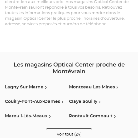
d'entretien aux meilleurs prix : nos magasins Optical Center de
Montévrain sauront répondre à tous vos besoins. Retrouvez
MO
toutes les informations pratiques pour vous rendre dans le
magasin Optical Center le plus proche : horaires d'ouverture,
-
adresse, services proposés et numéro de téléphone.
LE
CL
DU
CH
Les magasins Optical Center proche de
Montévrain
Opt
Ce
Lagny Sur Marne
Montceau Les Mines
Couilly-Pont-Aux-Dames
Claye Souilly
Mareuil-Lès-Meaux
Pontault Combault
Meaux
Chennevieres Sur Marne
Voir tout (24)
de