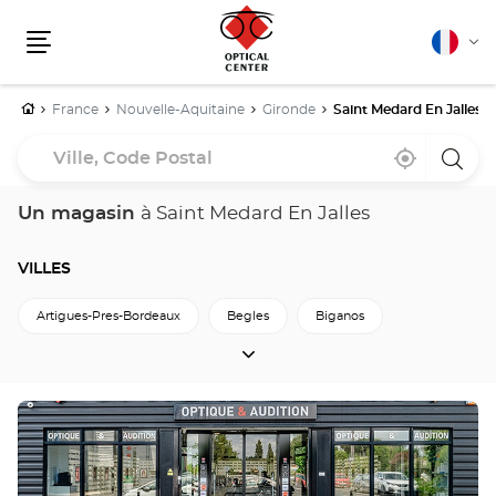
Français
Cha
Menu
la
lang
Accueil
France
Nouvelle-Aquitaine
Gironde
Saint Medard En Jalles
Ville,
À
,
un
Code
proximité
trouver
point
un
de
Postal
point
vente
Un magasin
à Saint Medard En Jalles
de
Optica
vente
Cente
Optical
Center
VILLES
Artigues-Pres-Bordeaux
Begles
Biganos
VILLES
Bordeaux
Coutras
Creon
Floirac
La-Teste-De-Buch
Langon
Le-Pian-Medoc
Appuyer
sur
Lesparre-Medoc
Libourne
Merignac
Pessac
la
touche