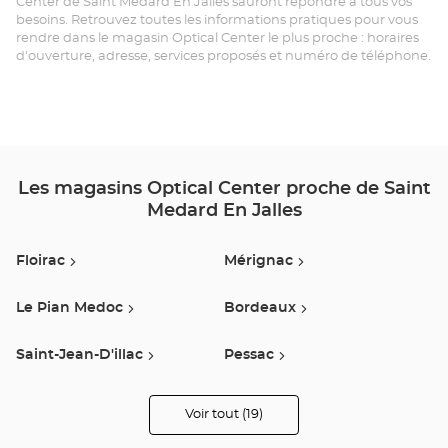
Center de Saint Medard En Jalles sauront répondre à tous vos
SA
besoins. Retrouvez toutes les informations pratiques pour vous
rendre dans le magasin Optical Center le plus proche : horaires
MÉ
d'ouverture, adresse, services proposés et numéro de téléphone.
EN
JA
Opt
Ce
Les magasins Optical Center proche de Saint
Medard En Jalles
Floirac
Mérignac
Le Pian Medoc
Bordeaux
Saint-Jean-D'illac
Pessac
Villenave D'ornon
Artigues Pres Bordeaux
Voir tout (19)
de
points
de