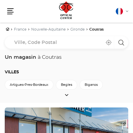
Français
Cha
Menu
la
lang
Accueil
France
Nouvelle-Aquitaine
Gironde
Coutras
Ville,
À
,
un
Code
proximité
trouver
point
un
de
Postal
point
vente
Un magasin
à Coutras
de
Optica
vente
Cente
Optical
Center
VILLES
Artigues-Pres-Bordeaux
Begles
Biganos
VILLES
Bordeaux
Coutras
Creon
Floirac
La-Teste-De-Buch
Langon
Le-Pian-Medoc
Appuyer
sur
Lesparre-Medoc
Libourne
Merignac
Pessac
la
touche