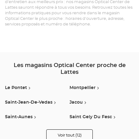
d'entretien aux meilleurs prix : nos magasins Optical Center de
Lattes sauront répondre à tous vos besoins. Retrouvez toutes les
LA
informations pratiques pour vous rendre dans le magasin
Optical Center le plus proche : horaires d'ouverture, adresse,
Opt
services proposés et numéro de téléphone.
Ce
Les magasins Optical Center proche de
Lattes
Le Pontet
Montpellier
Saint-Jean-De-Vedas
Jacou
Saint-Aunes
Saint Gely Du Fesc
Le Poinconnet
Lunel
Voir tout (12)
de