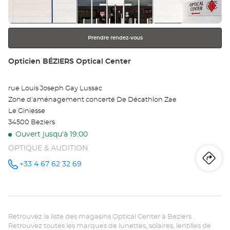
ENTRÉE
pour
obtenir
Prendre rendez-vous
de
plus
Point
Opticien BÉZIERS Optical Center
amples
de
informations
vente
rue Louis Joseph Gay Lussac
:
Zone d'aménagement concerté De Décathlon Zae
Le Giniesse
34500 Beziers
Ouvert jusqu'à 19:00
OPTIQUE & AUDITION
Iti
jus
+33 4 67 62 32 69
Appeler le
point de
vente
poi
Opticien
BÉZIERS
de
Optical
Center au
Retrouvez la liste des magasins Optical Center à Beziers .
ve
Retrouvez toutes les marques de lunettes, solaires, lentilles de