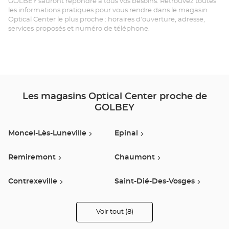
GOLBEY sauront répondre à tous vos besoins. Retrouvez toutes
ÉP
les informations pratiques pour vous rendre dans le magasin
Optical Center le plus proche : horaires d'ouverture, adresse,
-
services proposés et numéro de téléphone.
GO
Opt
Ce
Les magasins Optical Center proche de
GOLBEY
Moncel-Lès-Luneville
Epinal
Remiremont
Chaumont
Contrexeville
Saint-Dié-Des-Vosges
Ecole Valentin
Thionville
Voir tout (8)
de
points
de