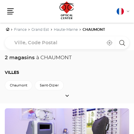
Français
Cha
Menu
la
lang
Accueil
France
Grand Est
Haute-Marne
CHAUMONT
Ville,
À
,
un
Code
proximité
trouver
point
un
de
Postal
point
vente
2 magasins
à CHAUMONT
de
Optica
vente
Cente
Optical
Center
VILLES
Chaumont
Saint-Dizier
VILLES
Retour à Haute-Marne
Appuyer
sur
la
touche