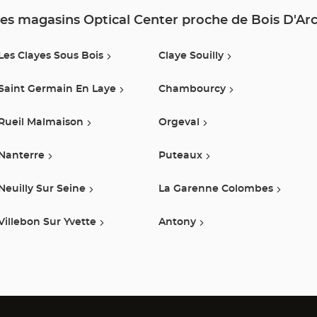
Center
es magasins Optical Center proche de Bois D'Ar
Les Clayes Sous Bois
Claye Souilly
Saint Germain En Laye
Chambourcy
Rueil Malmaison
Orgeval
Nanterre
Puteaux
Neuilly Sur Seine
La Garenne Colombes
Villebon Sur Yvette
Antony