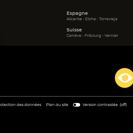
Espagne
(ouvre
(ouvre
(ouvre
Alicante
Elche
Torrevieja
dans
dans
dans
Suisse
une
une
une
nouvelle
nouvelle
nouvell
(ouvre
(ouvre
(ouvre
Genève
Fribourg
Vernier
fenêtre)
fenêtre)
fenêtre)
dans
dans
dans
une
une
une
nouvelle
nouvelle
nouvell
fenêtre)
fenêtre)
fenêtre)
re
(ouvre
otection des données
Plan du site
Version contrastée (
off
)
s
dans
une
elle
nouvelle
tre)
fenêtre)