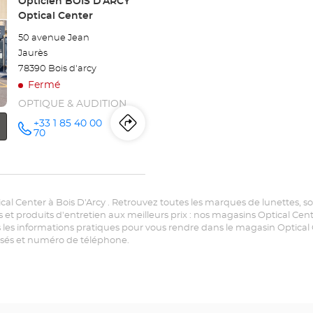
Point
Opticien BOIS D'ARCY
de
Optical Center
vente
50 avenue Jean
:
Jaurès
78390 Bois d'arcy
Fermé
OPTIQUE & AUDITION
+33 1 85 40 00
Itinéraire
jusqu'au
Appeler le
70
point de
vente
point
Opticien
BOIS
de
D'ARCY
Optical
Center au
al Center à Bois D'Arcy . Retrouvez toutes les marques de lunettes, sola
vente
tifs et produits d'entretien aux meilleurs prix : nos magasins Optical C
 les informations pratiques pour vous rendre dans le magasin Optical C
Opticien
posés et numéro de téléphone.
BOIS
D'ARCY
Optical