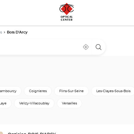
es
Bois D'Arcy
À
,
un
proximité
trouver
point
un
de
point
vente
de
Optical
vente
Center
Optical
Center
ambourcy
Coignieres
Flins-Sur-Seine
Les-Clayes-Sous-Bois
Laye
Velizy-Villacoublay
Versailles