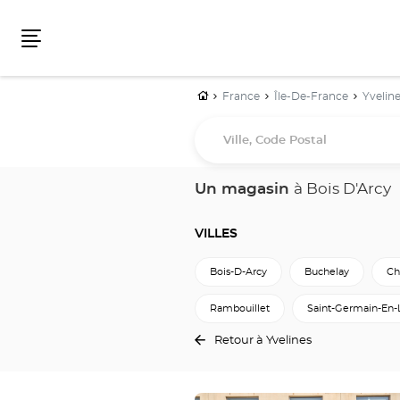
Menu
Accueil
France
Île-De-France
Yvelin
Ville,
Code
Postal
Un magasin
à Bois D'Arcy
VILLES
Bois-D-Arcy
Buchelay
Ch
Rambouillet
Saint-Germain-En-
Retour à Yvelines
Appuyer