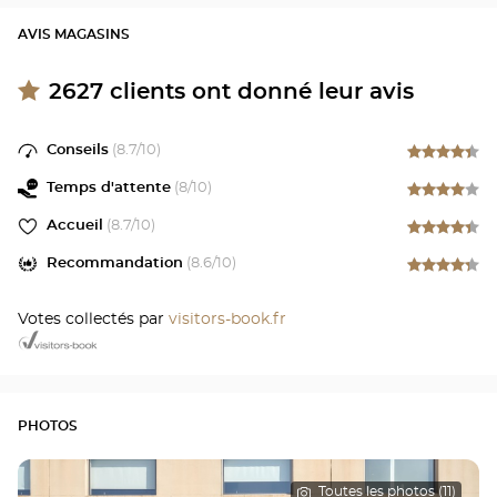
AVIS MAGASINS
2627
clients ont donné leur avis
Conseils
(
8.7
/10)
Temps d'attente
(
8
/10)
Accueil
(
8.7
/10)
Recommandation
(
8.6
/10)
Votes collectés par
visitors-book.fr
PHOTOS
Toutes les photos (11)