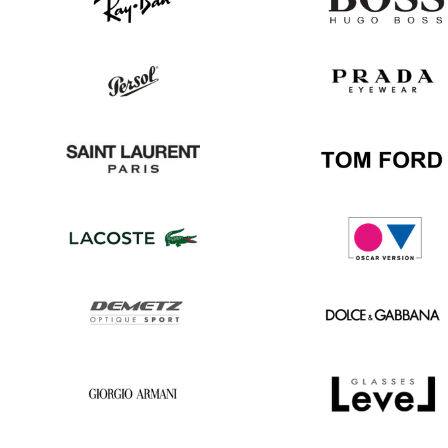
Ray
Hugo
Ban
Boss
Persol
Prada
Saint
Tom
Laurent
Ford
Lacoste
Oscar
version
Demetz
Dolce
&
Gabbana