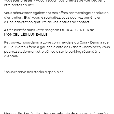
Vous êtes pressés ? Aucun souci ! Vos lunettes de vue peuvent
être prêtes en 1h* !
Vous découvrirez également nos offres contactologie et solution
d’entretien. Et si vous le souhaitez, vous pourrez bénéficier
d’une adaptation gratuite de vos lentilles de contact.
A très bientôt dans votre magasin
OPTICAL CENTER de
MONCEL-LÈS-LUNEVILLE
.
Retrouvez nous dans la zone commerciale du Cora - Dans la rue
du Feu vert au fond a gauche à coté de Gisbert Cheminées, vous
pourrez stationner votre véhicule sur le parking réservé à la
clientèle.
* sous réserve des stocks disponibles
Moncel-lès-Lunéville : Une symphonie de paysages à portée