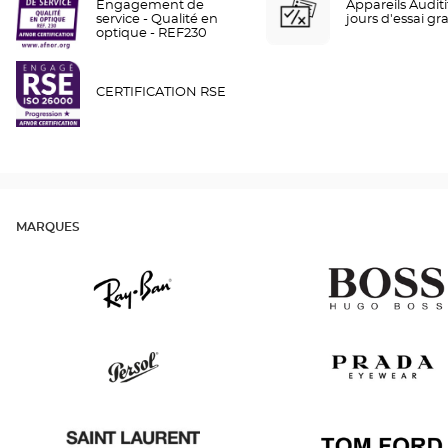
Engagement de
Appareils Auditif
service - Qualité en
jours d'essai gra
optique - REF230
CERTIFICATION RSE
MARQUES
Ray
Hugo
Ban
Boss
Persol
Prada