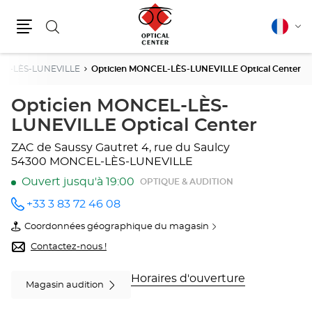
Rechercher
Français
Cha
Menu
la
lang
L-LÈS-LUNEVILLE
Opticien MONCEL-LÈS-LUNEVILLE Optical Center
Opticien MONCEL-LÈS-
LUNEVILLE Optical Center
ZAC de Saussy Gautret
4, rue du Saulcy
54300 MONCEL-LÈS-LUNEVILLE
Ouvert jusqu'à 19:00
OPTIQUE & AUDITION
+33 3 83 72 46 08
Appeler
le point
Coordonnées géographique du magasin
de vente
du
Opticien
point
Contactez-nous !
MONCEL-
de
LÈS-
vente
LUNEVILLE
Opticien
Horaires d'ouverture
Magasin audition
Optical
MONCEL-
Center
LÈS-
au
LUNEVILLE