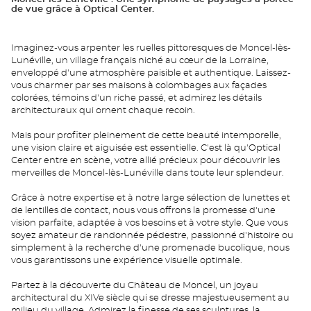
de vue grâce à Optical Center.
Imaginez-vous arpenter les ruelles pittoresques de Moncel-lès-
Lunéville, un village français niché au cœur de la Lorraine,
enveloppé d'une atmosphère paisible et authentique. Laissez-
vous charmer par ses maisons à colombages aux façades
colorées, témoins d'un riche passé, et admirez les détails
architecturaux qui ornent chaque recoin.
Mais pour profiter pleinement de cette beauté intemporelle,
une vision claire et aiguisée est essentielle. C'est là qu'Optical
Center entre en scène, votre allié précieux pour découvrir les
merveilles de Moncel-lès-Lunéville dans toute leur splendeur.
Grâce à notre expertise et à notre large sélection de lunettes et
de lentilles de contact, nous vous offrons la promesse d'une
vision parfaite, adaptée à vos besoins et à votre style. Que vous
soyez amateur de randonnée pédestre, passionné d'histoire ou
simplement à la recherche d'une promenade bucolique, nous
vous garantissons une expérience visuelle optimale.
Partez à la découverte du Château de Moncel, un joyau
architectural du XIVe siècle qui se dresse majestueusement au
milieu du village. Admirez la finesse de ses sculptures, la