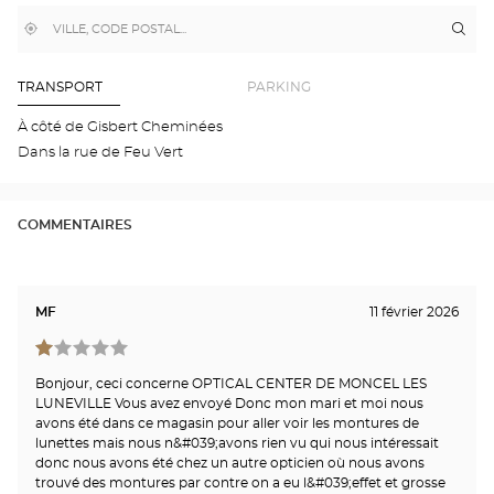
,
À
Itin
jus
trouver
proximité
poi
un
de
point
de
ven
TRANSPORT
PARKING
vente
Opt
Optical
MO
À côté de Gisbert Cheminées
Center
LÈS
Dans la rue de Feu Vert
LUN
Opti
Cen
COMMENTAIRES
MF
11 février 2026
Bonjour, ceci concerne OPTICAL CENTER DE MONCEL LES
LUNEVILLE Vous avez envoyé Donc mon mari et moi nous
avons été dans ce magasin pour aller voir les montures de
lunettes mais nous n&#039;avons rien vu qui nous intéressait
donc nous avons été chez un autre opticien où nous avons
trouvé des montures par contre on a eu l&#039;effet et grosse