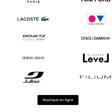
Saint
Tom
Laurent
Ford
Lacoste
Oscar
version
Demetz
Dolce
&
Gabbana
Georgio
Level
Armani
Julbo
Filium
Boutique en ligne