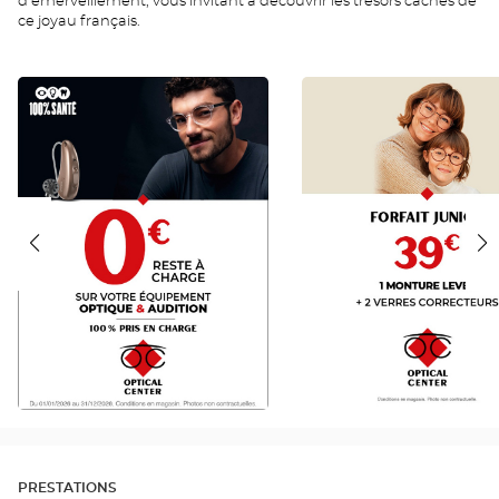
d'émerveillement, vous invitant à découvrir les trésors cachés de
ce joyau français.
RAC
JUNIOR
0
FR
FR
PRESTATIONS