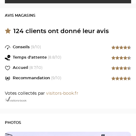
AVIS MAGASINS
124
clients ont donné leur avis
Conseils
(
9
/10)
Temps d'attente
(
8.8
/10)
Accueil
(
8.7
/10)
Recommandation
(
9
/10)
Votes collectés par
visitors-book.fr
PHOTOS