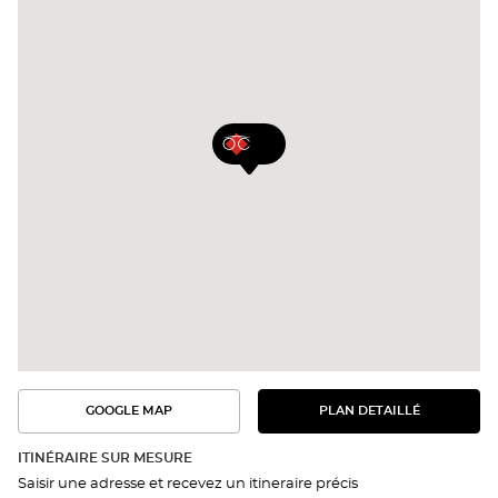
GOOGLE MAP
PLAN DETAILLÉ
VOIR
VOIR
LE
L'ITINÉRAIRE
PLAN
DANS
DÉTAILLÉ
ITINÉRAIRE SUR MESURE
GOOGLE
Saisir une adresse et recevez un itineraire précis
MAP