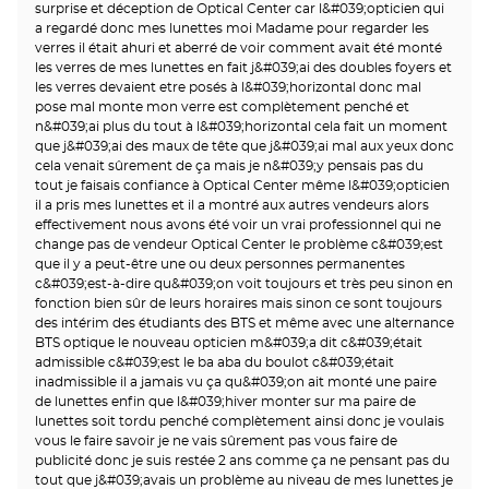
surprise et déception de Optical Center car l&#039;opticien qui
a regardé donc mes lunettes moi Madame pour regarder les
verres il était ahuri et aberré de voir comment avait été monté
les verres de mes lunettes en fait j&#039;ai des doubles foyers et
les verres devaient etre posés à l&#039;horizontal donc mal
pose mal monte mon verre est complètement penché et
n&#039;ai plus du tout à l&#039;horizontal cela fait un moment
que j&#039;ai des maux de tête que j&#039;ai mal aux yeux donc
cela venait sûrement de ça mais je n&#039;y pensais pas du
tout je faisais confiance à Optical Center même l&#039;opticien
il a pris mes lunettes et il a montré aux autres vendeurs alors
effectivement nous avons été voir un vrai professionnel qui ne
change pas de vendeur Optical Center le problème c&#039;est
que il y a peut-être une ou deux personnes permanentes
c&#039;est-à-dire qu&#039;on voit toujours et très peu sinon en
fonction bien sûr de leurs horaires mais sinon ce sont toujours
des intérim des étudiants des BTS et même avec une alternance
BTS optique le nouveau opticien m&#039;a dit c&#039;était
admissible c&#039;est le ba aba du boulot c&#039;était
inadmissible il a jamais vu ça qu&#039;on ait monté une paire
de lunettes enfin que l&#039;hiver monter sur ma paire de
lunettes soit tordu penché complètement ainsi donc je voulais
vous le faire savoir je ne vais sûrement pas vous faire de
publicité donc je suis restée 2 ans comme ça ne pensant pas du
tout que j&#039;avais un problème au niveau de mes lunettes je