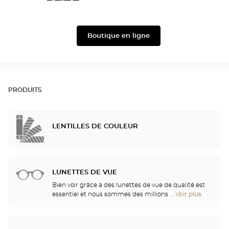
Julbo
Filium
Boutique en ligne
PRODUITS
LENTILLES DE COULEUR
LUNETTES DE VUE
Bien voir grâce à des lunettes de vue de qualité est
essentiel et nous sommes des millions à avoir
...Voir plus
de
besoin d’une correction. Mais bien plus qu’un
points
confort visuel, vos lunettes sont également un
de
accessoire de mode et un véritable vecteur
vente