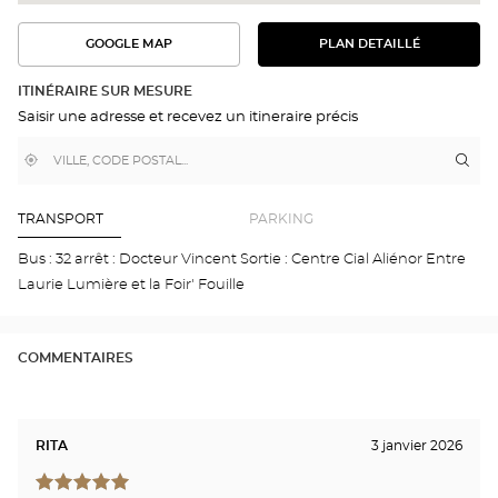
GOOGLE MAP
PLAN DETAILLÉ
VOIR
VOIR
LE
L'ITINÉRAIRE
PLAN
DANS
DÉTAILLÉ
ITINÉRAIRE SUR MESURE
GOOGLE
Saisir une adresse et recevez un itineraire précis
MAP
,
À
Itin
jus
trouver
proximité
poi
un
de
point
de
ven
TRANSPORT
PARKING
vente
Opt
Optical
BO
Bus : 32 arrêt : Docteur Vincent Sortie : Centre Cial Aliénor Entre
Center
-
Laurie Lumière et la Foir' Fouille
LAC
Opti
Cen
COMMENTAIRES
RITA
3 janvier 2026