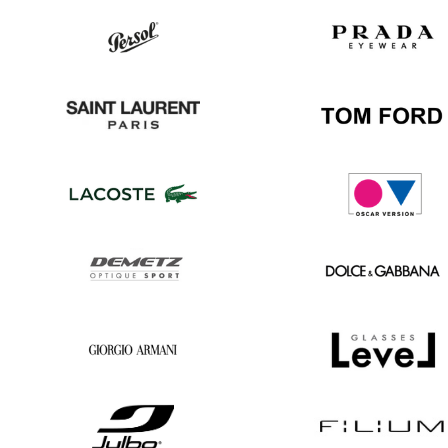
Ray
Hugo
Ban
Boss
Persol
Prada
Saint
Tom
Laurent
Ford
Lacoste
Oscar
version
Demetz
Dolce
&
Gabbana
Georgio
Level
Armani