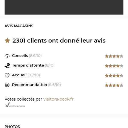
AVIS MAGASINS
2301
clients ont donné leur avis
Conseils
(
8.6
/10)
Temps d'attente
(
8
/10)
Accueil
(
8.7
/10)
Recommandation
(
8.6
/10)
Votes collectés par
visitors-book.fr
PHOTOS