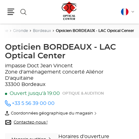
Rechercher
Français
Cha
Menu
la
lang
taine
Gironde
Bordeaux
Opticien BORDEAUX - LAC Optical Center
Opticien BORDEAUX - LAC
Optical Center
impasse Doct Jean Vincent
Zone d'aménagement concerté Aliénor
D'aquitaine
33300 Bordeaux
Ouvert jusqu'à 19:00
OPTIQUE & AUDITION
+33 5 56 39 00 00
Appeler
le point
Coordonnées géographique du magasin
de vente
du
Opticien
point
Contactez-nous !
BORDEAUX
de
- LAC
vente
Optical
Opticien
Horaires d'ouverture