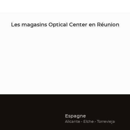
CLOTILDE
Optical
Center
Les magasins Optical Center en Réunion
Espagne
(ouvre
(ouvre
(ouvre
Alicante
Elche
Torrevieja
dans
dans
dans