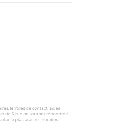
Optical
vente
Center au
Opticien
SAINT-
LOUIS
-
BEL-
AIR
Optical
Center
es, lentilles de contact, aides
Center de Réunion sauront répondre à
ter le plus proche : horaires