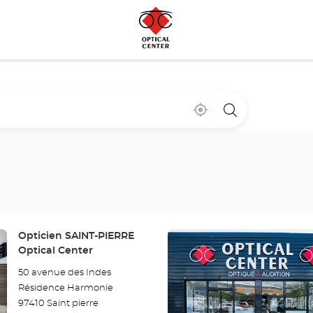
À
,
un
proximité
trouver
point
un
de
point
vente
de
Optical
vente
Center
Optical
Center
Appuyer
Point
Opticien SAINT-PIERRE
sur
de
Optical Center
la
vente
50 avenue des Indes
:
touche
Résidence Harmonie
ENTRÉE
97410 Saint pierre
pour