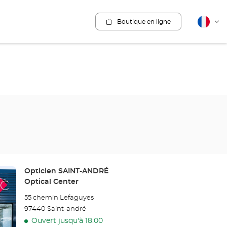
Boutique en ligne
Français
Cha
la
lang
Point
Opticien SAINT-ANDRÉ
de
Optical Center
vente
55 chemin Lefaguyes
:
97440 Saint-andré
Ouvert jusqu'à 18:00