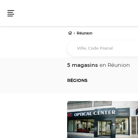
Menu
Accueil
Réunion
Ville,
Code
Postal
5 magasins
en Réunion
RÉGIONS
Appuyer
sur
la
touche
ENTRÉE
pour