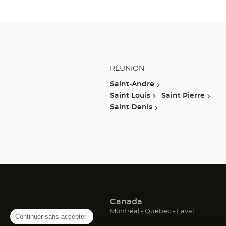
RÉUNION
Saint-Andre
Saint Louis
Saint Pierre
Saint Denis
Canada
(ouvre
(ouvre
(ouvre
Montréal
Québec
Laval
Continuer sans accepter
dans
dans
dans