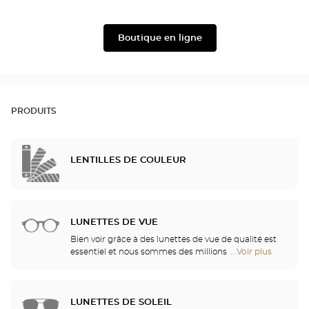
Julbo
Filium
Boutique en ligne
PRODUITS
LENTILLES DE COULEUR
LUNETTES DE VUE
Bien voir grâce à des lunettes de vue de qualité est
essentiel et nous sommes des millions à avoir
...Voir plus
de
besoin d’une correction. Mais bien plus qu’un
points
confort visuel, vos lunettes sont également un
de
accessoire de mode et un véritable vecteur
vente
d’identité. C’est pourquoi nous vous offrons, dans
LUNETTES DE SOLEIL
de