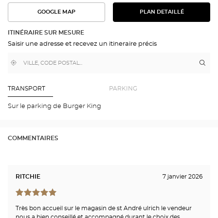
GOOGLE MAP
PLAN DETAILLÉ
VOIR
VOIR
LE
L'ITINÉRAIRE
PLAN
DANS
DÉTAILLÉ
ITINÉRAIRE SUR MESURE
GOOGLE
Saisir une adresse et recevez un itineraire précis
MAP
,
À
Itin
jus
trouver
proximité
poi
un
de
point
de
ven
TRANSPORT
PARKING
vente
Opt
Optical
SAI
Sur le parking de Burger King
Center
AN
Opti
Cen
COMMENTAIRES
RITCHIE
7 janvier 2026
Très bon accueil sur le magasin de st André ulrich le vendeur
nous a bien conseillé et accompagné durant le choix des