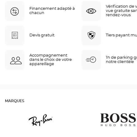
Vérification de 
Financement adapté à
vue gratuite sa
chacun
rendez-vous
Devis gratuit
Tiers payant mu
Accompagnement
1h de parking gr
dans le choix de votre
notre clientèle
appareillage
MARQUES