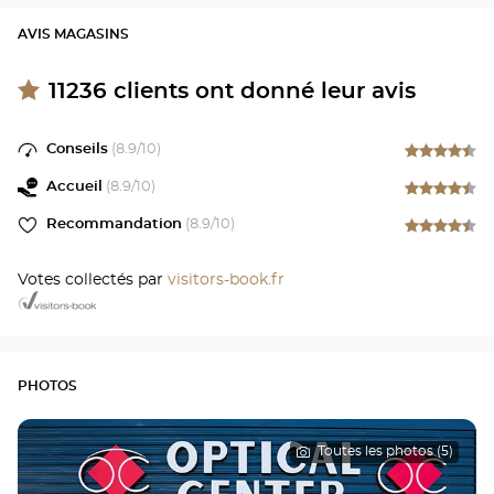
AVIS MAGASINS
11236
clients ont donné leur avis
Conseils
(
8.9
/10)
Accueil
(
8.9
/10)
Recommandation
(
8.9
/10)
Votes collectés par
visitors-book.fr
PHOTOS
Toutes les photos (5)