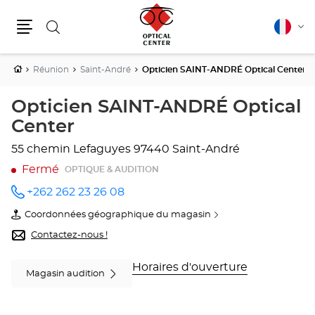
Rechercher
Français
Cha
Menu
la
lang
Accueil
Réunion
Saint-André
Opticien SAINT-ANDRÉ Optical Center
Opticien SAINT-ANDRÉ Optical
Center
55 chemin Lefaguyes
97440 Saint-André
Fermé
OPTIQUE & AUDITION
+262 262 23 26 08
Appeler
le point
Coordonnées géographique du magasin
de vente
du
Opticien
point
Contactez-nous !
SAINT-
de
ANDRÉ
vente
Optical
Opticien
Horaires d'ouverture
Magasin audition
Center
SAINT-
au
ANDRÉ
Optical
Center