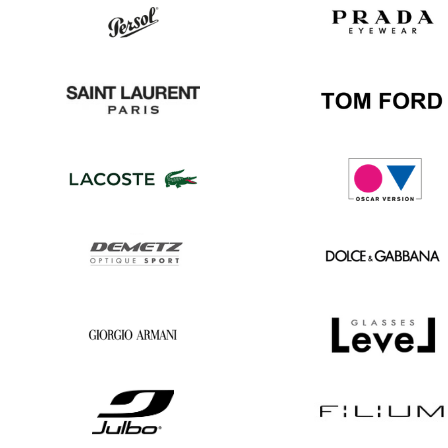
Ray
Hugo
Ban
Boss
Persol
Prada
Saint
Tom
Laurent
Ford
Lacoste
Oscar
version
Demetz
Dolce
&
Gabbana
Georgio
Level
Armani