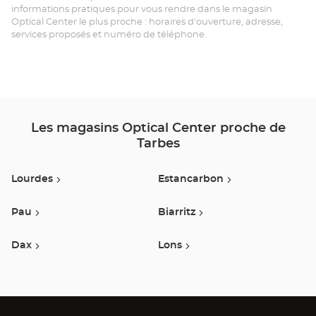
informations pratiques pour vous rendre dans le magasin
Optical Center le plus proche : horaires d'ouverture, adresse,
services proposés et numéro de téléphone.
Les magasins Optical Center proche de
Tarbes
Lourdes
Estancarbon
Pau
Biarritz
Dax
Lons