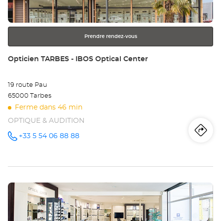
ENTRÉE
pour
obtenir
Prendre rendez-vous
de
plus
Point
Opticien TARBES - IBOS Optical Center
amples
de
informations
vente
19 route Pau
:
65000 Tarbes
Ferme dans 46 min
OPTIQUE & AUDITION
Iti
jus
+33 5 54 06 88 88
Appeler le
point de
vente
poi
Opticien
TARBES -
de
IBOS
Optical
Appuyer
Center au
ve
sur
Op
la
touche