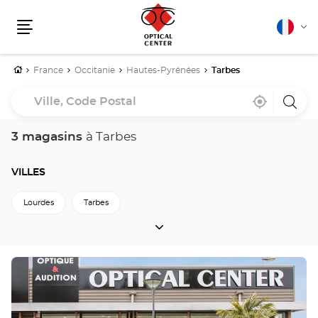
Français
Cha
Menu
la
lang
Accueil
France
Occitanie
Hautes-Pyrénées
Tarbes
Ville,
À
,
un
Code
proximité
trouver
point
un
de
Postal
point
vente
3 magasins
à Tarbes
de
Optica
vente
Cente
Optical
Center
VILLES
Lourdes
Tarbes
VILLES
Retour à Hautes-Pyrénées
Appuyer
sur
la
touche