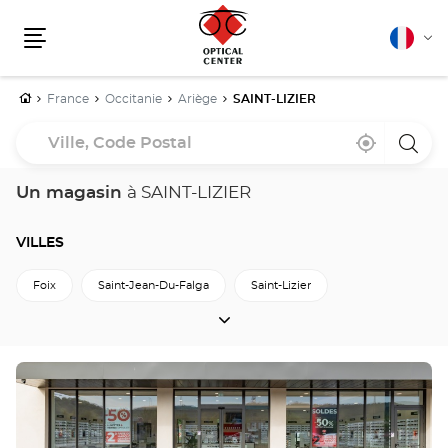
Français
Cha
Menu
la
lang
Accueil
France
Occitanie
Ariège
SAINT-LIZIER
Ville,
À
,
un
Code
proximité
trouver
point
un
de
Postal
point
vente
Un magasin
à SAINT-LIZIER
de
Optica
vente
Cente
Optical
Center
VILLES
Foix
Saint-Jean-Du-Falga
Saint-Lizier
VILLES
Retour à Ariège
Appuyer
sur
la
touche