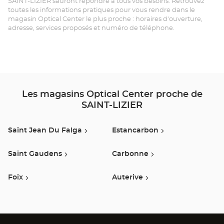
SAINT-LIZIER sauront répondre à tous vos besoins. Retrouvez
SA
toutes les informations pratiques pour vous rendre dans le
magasin Optical Center le plus proche : horaires d'ouverture,
LIZ
adresse, services proposés et numéro de téléphone.
Opt
Ce
Les magasins Optical Center proche de
SAINT-LIZIER
Saint Jean Du Falga
Estancarbon
Saint Gaudens
Carbonne
Foix
Auterive