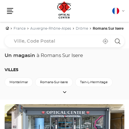
Français
Cha
Menu
la
lang
Accueil
France
Auvergne-Rhône-Alpes
Drôme
Romans Sur Isere
Ville,
À
,
un
Code
proximité
trouver
point
un
de
Postal
point
vente
Un magasin
à Romans Sur Isere
de
Optica
vente
Cente
Optical
Center
VILLES
Montelimar
Romans-Sur-Isere
Tain-L-Hermitage
VILLES
Valence
Retour à Drôme
Appuyer
sur
la
touche