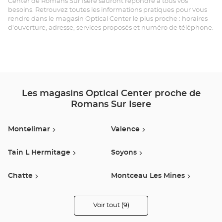
Center de Romans Sur Isere sauront répondre à tous vos
RO
besoins. Retrouvez toutes les informations pratiques pour vous
rendre dans le magasin Optical Center le plus proche : horaires
SU
d'ouverture, adresse, services proposés et numéro de téléphone.
IS
Opt
Ce
Les magasins Optical Center proche de
Romans Sur Isere
Montelimar
Valence
Tain L Hermitage
Soyons
Chatte
Montceau Les Mines
Davezieux
Salaise Sur Sanne
Voir tout (9)
de
points
de