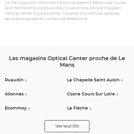
Le Mans sauront répondre à tous vos besoins. Retrouvez toutes
LE
les informations pratiques pour vous rendre dans le magasin
Optical Center le plus proche : horaires d'ouverture, adresse,
MA
services proposés et numéro de téléphone.
SU
Opt
Ce
Les magasins Optical Center proche de Le
Mans
Ruaudin
La Chapelle Saint Aubin
Allonnes
Cosne Cours Sur Loire
Ecommoy
La Fleche
Vouvray Sur Loir
La Ferte Bernard
Voir tout (10)
de
points