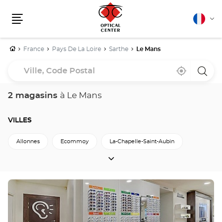
Français
Cha
Menu
la
lang
Accueil
France
Pays De La Loire
Sarthe
Le Mans
Ville,
À
,
un
Code
proximité
trouver
point
un
de
Postal
point
vente
2 magasins
à Le Mans
de
Optica
vente
Cente
Optical
Center
VILLES
Allonnes
Ecommoy
La-Chapelle-Saint-Aubin
VILLES
La-Ferte-Bernard
La-Fleche
Le-Mans
Ruaudin
Sable-Sur-Sarthe
Vouvray-Sur-Loir
Appuyer
sur
Retour à Sarthe
la
touche