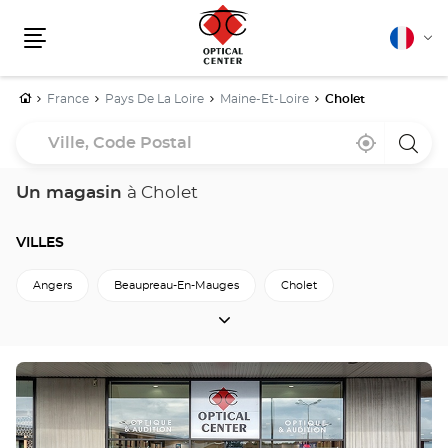
Français
Cha
Menu
la
lang
Accueil
France
Pays De La Loire
Maine-Et-Loire
Cholet
Ville,
À
,
un
Code
proximité
trouver
point
un
de
Postal
point
vente
Un magasin
à Cholet
de
Optica
vente
Cente
Optical
Center
VILLES
Angers
Beaupreau-En-Mauges
Cholet
VILLES
Murs-Erigne
Saint-Barthelemy-D-Anjou
Saumur
Retour à Maine-et-Loire
Appuyer
sur
la
touche