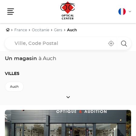
Français
Cha
Menu
la
lang
Accueil
France
Occitanie
Gers
Auch
Ville,
À
,
un
Code
proximité
trouver
point
un
de
Postal
point
vente
Un magasin
à Auch
de
Optica
vente
Cente
Optical
Center
VILLES
Auch
VILLES
Retour à Gers
Appuyer
sur
la
touche