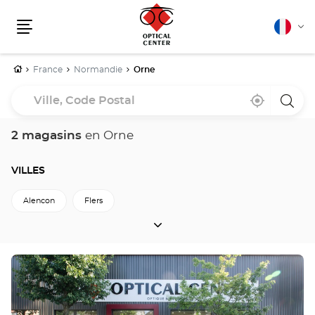
Français
Cha
Menu
la
lang
Accueil
France
Normandie
Orne
Ville,
À
,
un
Code
proximité
trouver
point
un
de
Postal
point
vente
2 magasins
en Orne
de
Optica
vente
Cente
Optical
Center
VILLES
Alencon
Flers
VILLES
Retour à Normandie
Appuyer
sur
la
touche