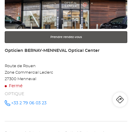
Op
la
touche
LO
ENTRÉE
pour
Opt
obtenir
Ce
Prendre rendez-vous
de
plus
Point
Opticien BERNAY-MENNEVAL Optical Center
amples
de
informations
vente
Route de Rouen
:
Zone Commercial Leclerc
27300 Menneval
Fermé
OPTIQUE
Iti
jus
+33 2 79 06 03 23
Appeler le
point de
vente
poi
Opticien
BERNAY-
de
MENNEVAL
Optical