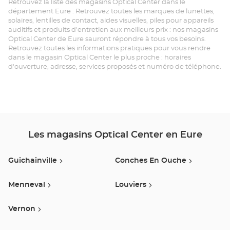
Retrouvez la liste des magasins Optical Center dans le
Center au
ve
département Eure . Retrouvez toutes les marques de lunettes,
solaires, lentilles de contact, aides visuelles, piles pour appareils
Op
auditifs et produits d'entretien aux meilleurs prix : nos magasins
Optical Center de Eure sauront répondre à tous vos besoins.
BE
Retrouvez toutes les informations pratiques pour vous rendre
dans le magasin Optical Center le plus proche : horaires
ME
d'ouverture, adresse, services proposés et numéro de téléphone.
Opt
Ce
Les magasins Optical Center en Eure
Guichainville
Conches En Ouche
Menneval
Louviers
Vernon