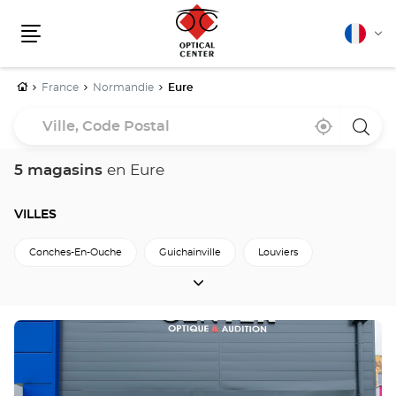
Français
Cha
Menu
la
lang
Accueil
France
Normandie
Eure
Ville,
À
,
un
Code
proximité
trouver
point
un
de
Postal
point
vente
5 magasins
en Eure
de
Optica
vente
Cente
Optical
Center
VILLES
Conches-En-Ouche
Guichainville
Louviers
VILLES
Menneval
Vernon
Retour à Normandie
Appuyer
sur
la
touche