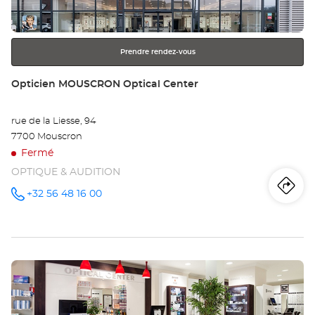
ENTRÉE
pour
obtenir
Prendre rendez-vous
de
plus
Point
Opticien MOUSCRON Optical Center
amples
de
informations
vente
rue de la Liesse, 94
:
7700 Mouscron
Fermé
OPTIQUE & AUDITION
Iti
jus
+32 56 48 16 00
Appeler le
point de
vente
poi
Opticien
MOUSCRON
de
Optical
Center au
Appuyer
ve
sur
Op
la
touche