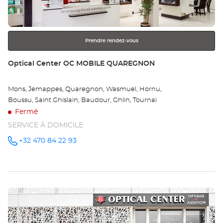
MO
ENTRÉE
pour
Opt
obtenir
Ce
Prendre rendez-vous
de
plus
Point
Optical Center OC MOBILE QUAREGNON
amples
de
informations
vente
Mons, Jemappes, Quaregnon, Wasmuel, Hornu,
:
Boussu, Saint Ghislain, Baudour, Ghlin, Tournai
Fermé
SERVICE À DOMICILE
+32 470 84 22 93
Appeler le
point de
vente
Optical
Center OC
MOBILE
QUAREGNON
Appuyer
au
sur
la