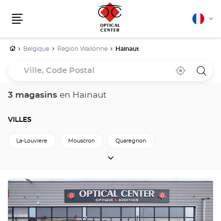
Français
Cha
Menu
la
lang
Accueil
Belgique
Région Wallonne
Hainaut
Ville,
À
,
un
Code
proximité
trouver
point
un
de
Postal
point
vente
3 magasins
en Hainaut
de
Optica
vente
Cente
Optical
Center
VILLES
La-Louviere
Mouscron
Quaregnon
VILLES
Retour à Région Wallonne
Appuyer
sur
la
touche