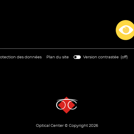
nouvelle
nouvelle
nouvell
fenêtre)
fenêtre)
fenêtre)
re
(ouvre
otection des données
Plan du site
Version contrastée (
off
)
s
dans
une
elle
nouvelle
tre)
fenêtre)
s Options
Optical Center © Copyright 2026
ètres de confidentialité, en garantissant la conformité avec le