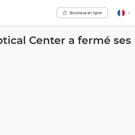
Boutique en ligne
Français
Cha
la
lang
cal Center a fermé ses