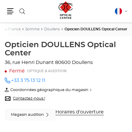
Rechercher
Français
Cha
Menu
la
lang
-De-France
Somme
Doullens
Opticien DOULLENS Optical Center
Opticien DOULLENS Optical
Center
36, rue Henri Dunant
80600 Doullens
Fermé
OPTIQUE & AUDITION
+33 3 75 13 12 11
Appeler
le point
Coordonnées géographique du magasin
de vente
du
Opticien
point
Contactez-nous !
DOULLENS
de
Optical
vente
Center
Opticien
Horaires d'ouverture
Magasin audition
au
DOULLENS
Optical
Center