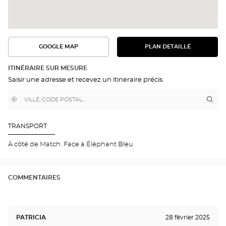
GOOGLE MAP
PLAN DETAILLÉ
VOIR
VOIR
LE
L'ITINÉRAIRE
PLAN
DANS
DÉTAILLÉ
ITINÉRAIRE SUR MESURE
GOOGLE
Saisir une adresse et recevez un itineraire précis
MAP
,
À
Itin
jus
trouver
proximité
poi
un
de
point
de
ven
TRANSPORT
vente
Opt
Optical
DO
À côté de Match. Face à Éléphant Bleu
Center
Opti
Cen
COMMENTAIRES
PATRICIA
28 février 2025