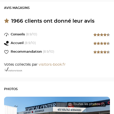
AVIS MAGASINS
1966
clients ont donné leur avis
Conseils
(
8.9
/10)
Accueil
(
8.9
/10)
Recommandation
(
8.9
/10)
Votes collectés par
visitors-book.fr
PHOTOS
Toutes les photos (7)