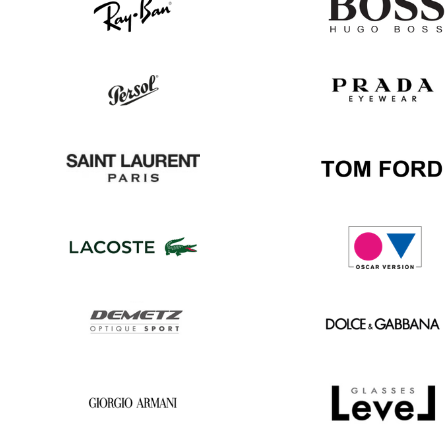
Ray
Hugo
Ban
Boss
Persol
Prada
Saint
Tom
Laurent
Ford
Lacoste
Oscar
version
Demetz
Dolce
&
Gabbana