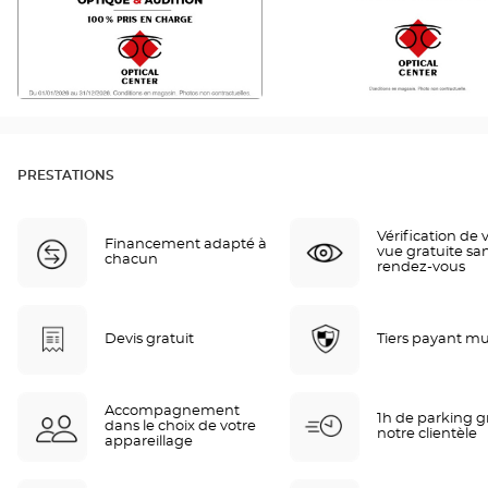
PRESTATIONS
Vérification de 
Financement adapté à
vue gratuite sa
chacun
rendez-vous
Devis gratuit
Tiers payant mu
Accompagnement
1h de parking gr
dans le choix de votre
notre clientèle
appareillage