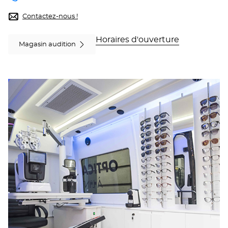
le point
de vente
Contactez-nous !
Optical
Center
Horaires d'ouverture
OC
Magasin audition
MOBILE
FOUGÈRES
au