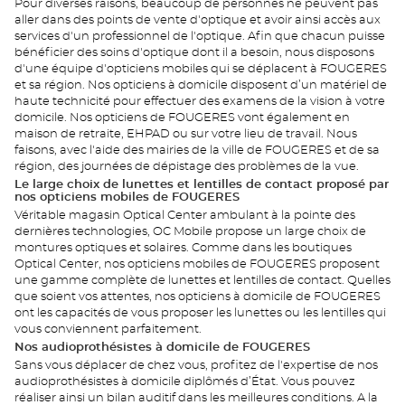
Pour diverses raisons, beaucoup de personnes ne peuvent pas
aller dans des points de vente d'optique et avoir ainsi accès aux
services d'un professionnel de l'optique. Afin que chacun puisse
bénéficier des soins d'optique dont il a besoin, nous disposons
d'une équipe d'opticiens mobiles qui se déplacent à FOUGERES
et sa région. Nos opticiens à domicile disposent d’un matériel de
haute technicité pour effectuer des examens de la vision à votre
domicile. Nos opticiens de FOUGERES vont également en
maison de retraite, EHPAD ou sur votre lieu de travail. Nous
faisons, avec l'aide des mairies de la ville de FOUGERES et de sa
région, des journées de dépistage des problèmes de la vue.
Le large choix de lunettes et lentilles de contact proposé par
nos opticiens mobiles de FOUGERES
Véritable magasin Optical Center ambulant à la pointe des
dernières technologies, OC Mobile propose un large choix de
montures optiques et solaires. Comme dans les boutiques
Optical Center, nos opticiens mobiles de FOUGERES proposent
une gamme complète de lunettes et lentilles de contact. Quelles
que soient vos attentes, nos opticiens à domicile de FOUGERES
ont les capacités de vous proposer les lunettes ou les lentilles qui
vous conviennent parfaitement.
Nos audioprothésistes à domicile de FOUGERES
Sans vous déplacer de chez vous, profitez de l'expertise de nos
audioprothésistes à domicile diplômés d’État. Vous pouvez
réaliser ainsi un bilan auditif dans les meilleures conditions. A la