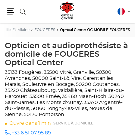
Rechercher
Français
Cha
Menu
la
lang
e
Ille-Et-Vilaine
FOUGERES
Optical Center OC MOBILE FOUGÈRES
Opticien et audioprothésiste à
domicile de FOUGERES
Optical Center
35133 Fougères, 35500 Vitré, Granville, 50300
Avranches, 50000 Saint-Lô, Vire, Carentan les
Marais, Souleuvre en Bocage, 50200 Coutances,
35220 Châteaubourg, Valdallière, Saint-Hilaire-du-
Harcouët, 53500 Ernée, 35460 Maen-Roch, 50240
Saint-James, Les Monts d'Aunay, 35370 Argentré-
du-Plessis, 50160 Torigny-les-Villes, Noues de
Sienne, 50170 Pontorson
Ouvre dans 1 min
SERVICE À DOMICILE
+33 6 51 07 95 89
Appeler