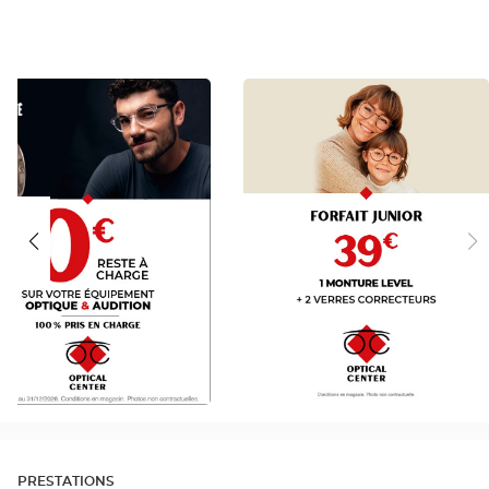
C
JUNIOR
FR
PRESTATIONS