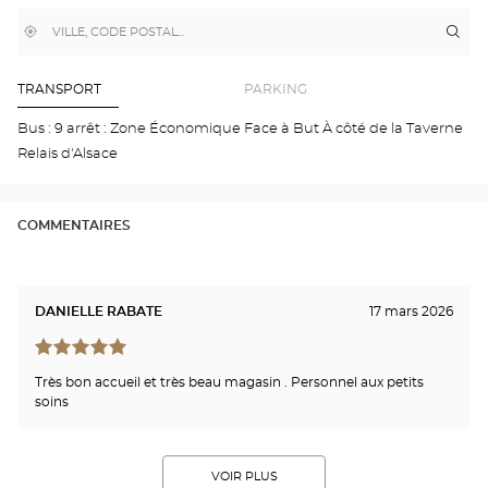
,
À
Itin
jus
trouver
proximité
poi
un
de
point
de
ven
TRANSPORT
PARKING
vente
Opt
Optical
POI
Bus : 9 arrêt : Zone Économique Face à But À côté de la Taverne
Center
-
Relais d'Alsace
CHA
Opti
Cen
COMMENTAIRES
DANIELLE RABATE
17 mars 2026
Très bon accueil et très beau magasin . Personnel aux petits
soins
VOIR PLUS