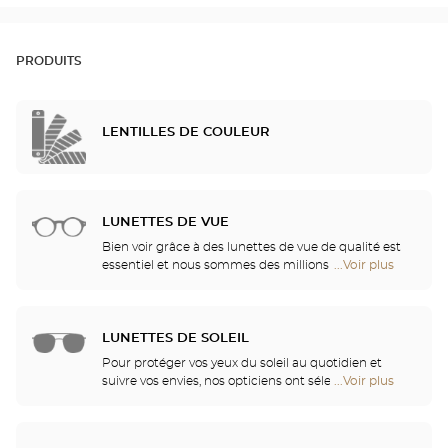
PRODUITS
LENTILLES DE COULEUR
LUNETTES DE VUE
Bien voir grâce à des lunettes de vue de qualité est
essentiel et nous sommes des millions à avoir
...Voir plus
de
besoin d’une correction. Mais bien plus qu’un
points
confort visuel, vos lunettes sont également un
de
accessoire de mode et un véritable vecteur
vente
d’identité. C’est pourquoi nous vous offrons, dans
LUNETTES DE SOLEIL
de
l’ensemble de nos magasins Optical Center, un
Optical
Pour protéger vos yeux du soleil au quotidien et
choix illimité de lunettes Ray Ban, Police, Guess ou
Center
suivre vos envies, nos opticiens ont sélectionné
...Voir plus
de
encore Dior, pour combler toutes vos envies et
Opticien
pour vous les meilleures montures des plus
points
répondre toujours mieux à vos besoins et à la
grandes marques. Venez découvrir nos collections
de
morphologie de chacun.
solaires Persol, Paul & Joe, Gucci ou encore Prada
vente