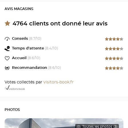
AVIS MAGASINS
4764
clients ont donné leur avis
Conseils
(
8.7
/10)
Temps d'attente
(
8.4
/10)
Accueil
(
8.6
/10)
Recommandation
(
8.6
/10)
Votes collectés par
visitors-book.fr
PHOTOS
Toutes les photos (3)