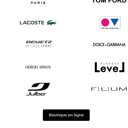
Saint
Tom
Laurent
Ford
Lacoste
Oscar
version
Demetz
Dolce
&
Gabbana
Georgio
Level
Armani
Julbo
Filium
Boutique en ligne