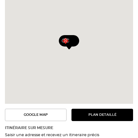
GOOGLE MAP
PLAN DETAILLÉ
VOIR
VOIR
LE
L'ITINÉRAIRE
PLAN
DANS
DÉTAILLÉ
ITINÉRAIRE SUR MESURE
GOOGLE
Saisir une adresse et recevez un itineraire précis
MAP