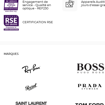
Engagement de
Appareils Auditif
service - Qualité en
jours d'essai gra
optique - REF230
CERTIFICATION RSE
MARQUES
Ray
Hugo
Ban
Boss
Persol
Prada