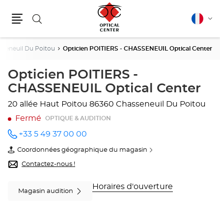
Rechercher
Français
Cha
Menu
la
lang
sseneuil Du Poitou
Opticien POITIERS - CHASSENEUIL Optical Center
Opticien POITIERS -
CHASSENEUIL Optical Center
20 allée Haut Poitou
86360 Chasseneuil Du Poitou
Fermé
OPTIQUE & AUDITION
+33 5 49 37 00 00
Appeler
le point
Coordonnées géographique du magasin
de vente
du
Opticien
point
Contactez-nous !
POITIERS
de
-
vente
CHASSENEUIL
Opticien
Horaires d'ouverture
Magasin audition
Optical
POITIERS
Center
-
au
CHASSENEUIL
Optical