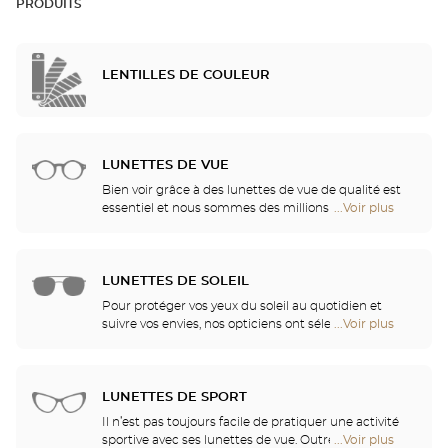
PRODUITS
LENTILLES DE COULEUR
LUNETTES DE VUE
Bien voir grâce à des lunettes de vue de qualité est
essentiel et nous sommes des millions à avoir
...Voir plus
de
besoin d’une correction. Mais bien plus qu’un
points
confort visuel, vos lunettes sont également un
de
accessoire de mode et un véritable vecteur
vente
d’identité. C’est pourquoi nous vous offrons, dans
LUNETTES DE SOLEIL
de
l’ensemble de nos magasins Optical Center, un
Optical
Pour protéger vos yeux du soleil au quotidien et
choix illimité de lunettes Ray Ban, Police, Guess ou
Center
suivre vos envies, nos opticiens ont sélectionné
...Voir plus
de
encore Dior, pour combler toutes vos envies et
Opticien
pour vous les meilleures montures des plus
points
répondre toujours mieux à vos besoins et à la
grandes marques. Venez découvrir nos collections
de
morphologie de chacun.
solaires Persol, Paul & Joe, Gucci ou encore Prada
vente
sans oublier Givenchy et Ray Ban !
LUNETTES DE SPORT
de
Optical
Il n’est pas toujours facile de pratiquer une activité
Center
sportive avec ses lunettes de vue. Outre une bonne
...Voir plus
de