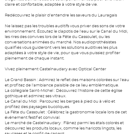
claire et confortable, adaptée à votre style de vie.
Redécouvrez le plaisir d'entendre les saveurs du Lauragais
Ne laissez pas les troubles auditifs vous priver des sons de votre
environnement. Écoutez le clapotis de l'eau sur le Canal du Midi,
les rires des convives lors de la Fête du Cassoulet, ou les
conversations animées du marché. Nos audioprothésistes
qualifiés vous guideront vers les solutions auditives les plus
adaptées à votre style de vie, pour que vous puissiez profiter
pleinement de chaque instant.
Vivez pleinement Castelnaudary avec Optical Center
Le Grand Bassin : Admirez le reflet des maisons colorées sur l'eau
et profitez de l'ambiance paisible de ce lieu emblématique.
La collégiale Saint-Michel : Découvrez l'histoire de cette église
gothique et admirez ses vitraux.
Le Canal du Midi : Parcourez les berges à pied ou à vélo et
profitez des paysages bucoliques.
La Fête du Cassoulet : Célébrez la gastronomie locale lors de cet
événement festif et convivial.
Le marché de Castelnaudary : Flânez parmi les étals colorés et
découvrez les produits locaux, comme les haricots lingots, les
saucisses et le confit de canard.