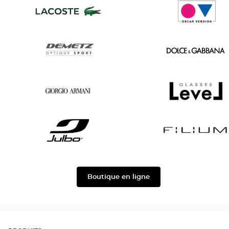
Saint
Tom
Laurent
Ford
Lacoste
Oscar
version
Demetz
Dolce
&
Gabbana
Georgio
Level
Armani
Julbo
Filium
Boutique en ligne