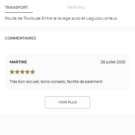
un
de
point
de
ven
TRANSPORT
PARKING
vente
Opt
Optical
CAS
Route de Toulouse Entre le lavage auto et Laguzou pneus
Center
Opti
Cen
COMMENTAIRES
MARTINE
28 juillet 2025
Très bon accueil, bons conseils, facilite de paiement
VOIR PLUS