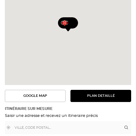
GOOGLE MAP
PLAN DETAILLÉ
VOIR
VOIR
LE
L'ITINÉRAIRE
PLAN
DANS
DÉTAILLÉ
ITINÉRAIRE SUR MESURE
GOOGLE
Saisir une adresse et recevez un itineraire précis
MAP
,
À
Itin
jus
trouver
proximité
poi