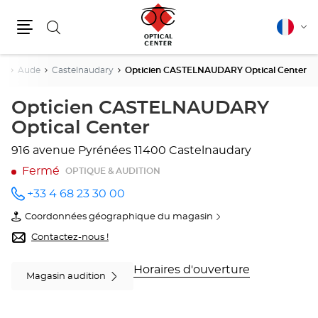
Rechercher
Français
Cha
Menu
la
lang
ie
Aude
Castelnaudary
Opticien CASTELNAUDARY Optical Center
Opticien CASTELNAUDARY
Optical Center
916 avenue Pyrénées
11400 Castelnaudary
Fermé
OPTIQUE & AUDITION
+33 4 68 23 30 00
Appeler
le point
Coordonnées géographique du magasin
de vente
du
Opticien
point
Contactez-nous !
CASTELNAUDARY
de
Optical
vente
Center
Opticien
Horaires d'ouverture
Magasin audition
au
CASTELNAUDARY
Optical
Center