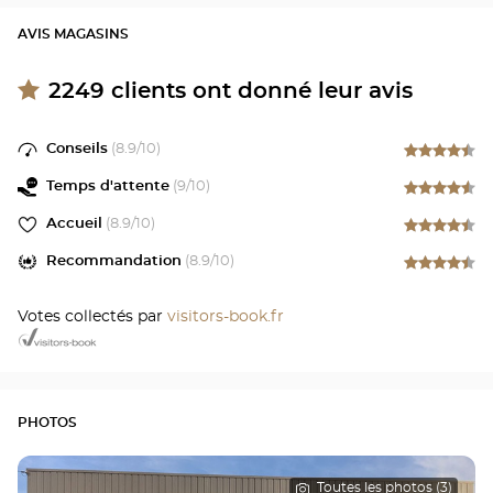
AVIS MAGASINS
2249
clients ont donné leur avis
Conseils
(
8.9
/10)
Temps d'attente
(
9
/10)
Accueil
(
8.9
/10)
Recommandation
(
8.9
/10)
Votes collectés par
visitors-book.fr
PHOTOS
Toutes les photos (3)