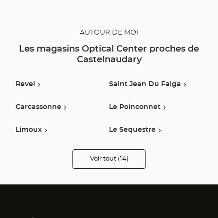
AUTOUR DE MOI
Les magasins Optical Center proches de
Castelnaudary
Revel
Saint Jean Du Falga
Carcassonne
Le Poinconnet
Limoux
Le Sequestre
Castres
L Union
Voir tout (14)
de
points
de
Auterive
Estancarbon
vente
de
Optical
Lavaur
Labège
Center
Opticien