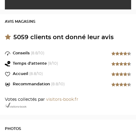
AVIS MAGASINS
5059
clients ont donné leur avis
Conseils
(
8.8
/10)
Temps d'attente
(
9
/10)
Accueil
(
8.8
/10)
Recommandation
(
8.8
/10)
Votes collectés par
visitors-book.fr
PHOTOS