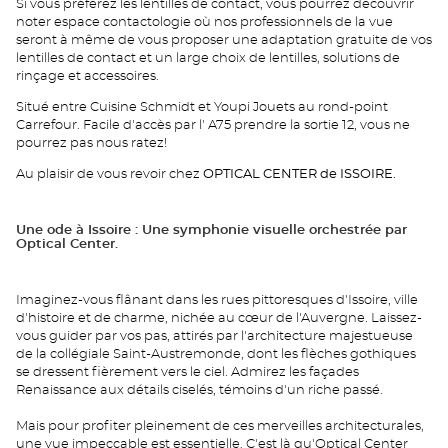
Si vous préférez les lentilles de contact, vous pourrez découvrir
noter espace contactologie où nos professionnels de la vue
seront à même de vous proposer une adaptation gratuite de vos
lentilles de contact et un large choix de lentilles, solutions de
rinçage et accessoires.
Situé entre Cuisine Schmidt et Youpi Jouets au rond-point
Carrefour. Facile d'accès par l' A75 prendre la sortie 12, vous ne
pourrez pas nous ratez!
Au plaisir de vous revoir chez
OPTICAL CENTER de ISSOIRE.
Une ode à Issoire : Une symphonie visuelle orchestrée par
Optical Center.
Imaginez-vous flânant dans les rues pittoresques d'Issoire, ville
d'histoire et de charme, nichée au cœur de l'Auvergne. Laissez-
vous guider par vos pas, attirés par l'architecture majestueuse
de la collégiale Saint-Austremonde, dont les flèches gothiques
se dressent fièrement vers le ciel. Admirez les façades
Renaissance aux détails ciselés, témoins d'un riche passé.
Mais pour profiter pleinement de ces merveilles architecturales,
une vue impeccable est essentielle. C'est là qu'Optical Center