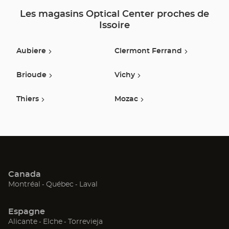
Les magasins Optical Center proches de
Issoire
Aubiere
Clermont Ferrand
Brioude
Vichy
Thiers
Mozac
Canada
(ouvre
(ouvre
(ouvre
Montréal
Québec
Laval
dans
dans
dans
une
une
une
Espagne
nouvelle
nouvelle
nouvelle
(ouvre
(ouvre
(ouvre
Alicante
Elche
Torrevieja
fenêtre)
fenêtre)
fenêtre)