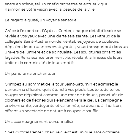
entre en scène, tel un chef d'orchestre talentueux qui
harmonise votre vision avec la beauté de la ville.
Le regard aiguisé, un voyage sensoriel
Grâce à l'expertise d'Optical Center, chaque détail d'Issoire se
révèle à vos yeux avec une clarté saisissante. Les vitraux de la
collégiale Saint-Austremonde, véritables joyaux de couleurs,
déploient leurs nuances chatoyantes, vous transportant dans un
univers de lumière et de spiritualité. Les sculptures ornant les
façades Renaissance prennent vie, révélant la finesse de leurs
traits et la complexité de leurs motifs.
Un panorama enchanteur
Grimpez au sommet de la tour Saint-Saturnin et admirez le
panorama d'Issoire qui s'étend à vos pieds. Les toits de tuiles
rouges se déploient comme une mer de briques, ponctués de
clochers et de flèches qui s'élancent vers le ciel. La campagne
environnante, verdoyante et vallonnée, se dessine à l'horizon,
offrant un spectacle de nature à couper le souffle.
Un accompagnement personnalisé
Chez Optical Center, chaque client est unique. Nos opticiens