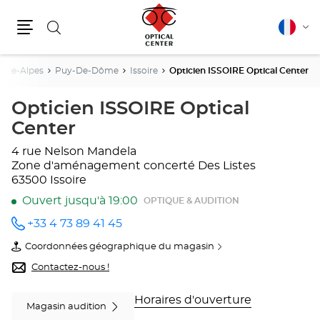
Rechercher
Français
Cha
Menu
la
lang
ône-Alpes
Puy-De-Dôme
Issoire
Opticien ISSOIRE Optical Center
Opticien ISSOIRE Optical
Center
4 rue Nelson Mandela
Zone d'aménagement concerté Des Listes
63500 Issoire
Ouvert jusqu'à 19:00
OPTIQUE & AUDITION
+33 4 73 89 41 45
Appeler
le point
Coordonnées géographique du magasin
de vente
du
Opticien
point
Contactez-nous !
ISSOIRE
de
Optical
vente
Center
Opticien
Horaires d'ouverture
Magasin audition
au
ISSOIRE
Optical