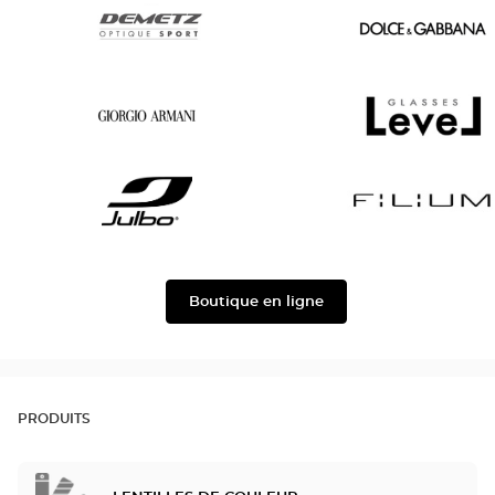
Lacoste
Oscar
version
Demetz
Dolce
&
Gabbana
Georgio
Level
Armani
Julbo
Filium
Boutique en ligne
PRODUITS