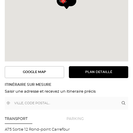
GOOGLE MAP
PLAN DETAILLÉ
VOIR
VOIR
LE
L'ITINÉRAIRE
PLAN
DANS
DÉTAILLÉ
ITINÉRAIRE SUR MESURE
GOOGLE
Saisir une adresse et recevez un itineraire précis
MAP
,
À
Itin
jus
trouver
proximité
poi
un
de
point
de
ven
TRANSPORT
PARKING
vente
Opt
Optical
ISS
A75 Sortie 12 Rond-point Carrefour
Center