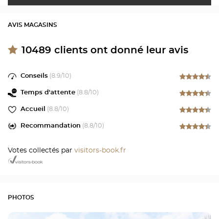
AVIS MAGASINS
10489
clients ont donné leur avis
Conseils
(
8.9
/10)
Temps d'attente
(
8.8
/10)
Accueil
(
8.8
/10)
Recommandation
(
8.8
/10)
Votes collectés par
visitors-book.fr
PHOTOS