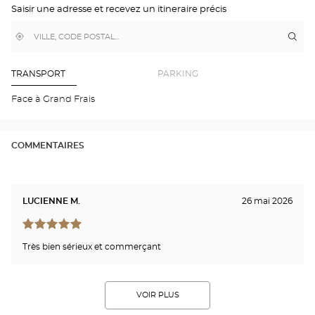
Saisir une adresse et recevez un itineraire précis
MAP
,
À
Itin
jus
trouver
proximité
poi
un
de
point
de
ven
TRANSPORT
PARKING
vente
Opt
Optical
JOU
Face à Grand Frais
Center
AUX
AR
Opti
Cen
COMMENTAIRES
LUCIENNE M.
26 mai 2026
Très bien sérieux et commerçant
VOIR PLUS