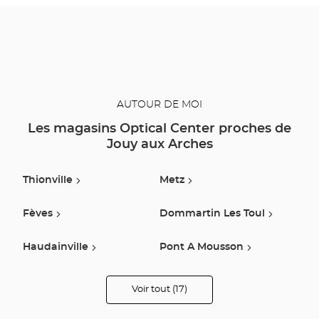
AUTOUR DE MOI
Les magasins Optical Center proches de
Jouy aux Arches
Thionville
Metz
Fèves
Dommartin Les Toul
Haudainville
Pont A Mousson
Talange
Val De Briey
Voir tout (17)
de
points
de
Saint-Avold
Frouard