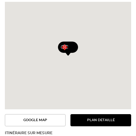
Opticien
GOOGLE MAP
PLAN DETAILLÉ
VOIR
VOIR
LE
L'ITINÉRAIRE
PLAN
DANS
DÉTAILLÉ
ITINÉRAIRE SUR MESURE
GOOGLE