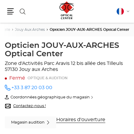
Rechercher
Français
Cha
Menu
la
lang
oselle
Jouy Aux Arches
Opticien JOUY-AUX-ARCHES Optical Center
Opticien JOUY-AUX-ARCHES
Optical Center
Zone d'Activités Parc Aravis
12 bis allée des Tilleuls
57130 Jouy aux Arches
Fermé
OPTIQUE & AUDITION
+33 3 87 20 03 00
Appeler
le point
Coordonnées géographique du magasin
de vente
du
Opticien
point
Contactez-nous !
JOUY-
de
AUX-
vente
ARCHES
Opticien
Horaires d'ouverture
Magasin audition
Optical
JOUY-
Center
AUX-
au
ARCHES