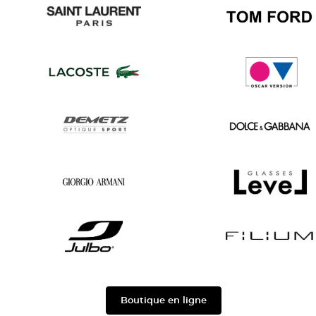
Persol
Prada
Saint
Tom
Laurent
Ford
Lacoste
Oscar
version
Demetz
Dolce
&
Gabbana
Georgio
Level
Armani
Julbo
Filium
Boutique en ligne