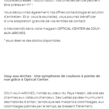
Vous êtes pressés ? Aucun souci ! Vos lunettes de vue peuvent
être prêtes en 1h* !
Vous découvrirez également nos offres contactologie et solution
d’entretien. Et si vous le souhaitez, vous pourrez bénéficier
d’une adaptation gratuite de vos lentilles de contact.
A très bientôt dans votre magasin
OPTICAL CENTER
de JOUY-
AUX-ARCHES.
* sous réserve des stocks disponibles
Jouy-aux-Arches : Une symphonie de couleurs à portée de
vue grâce à Optical Center.
JOUY-AUX-ARCHES, nichée au cœur du Pays Messin, dévoile ses
charmes aux visiteurs chanceux. Ses ruelles pavées murmurent
des histoires d'antan, tandis que ses maisons à colombages, aux
colombages patinés par le temps, se dressent fièrement,