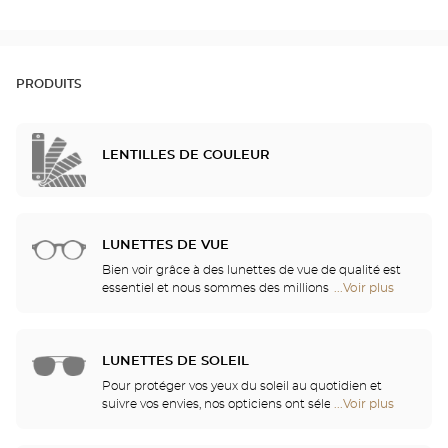
PRODUITS
LENTILLES DE COULEUR
LUNETTES DE VUE
Bien voir grâce à des lunettes de vue de qualité est
essentiel et nous sommes des millions à avoir
...Voir plus
de
besoin d’une correction. Mais bien plus qu’un
points
confort visuel, vos lunettes sont également un
de
accessoire de mode et un véritable vecteur
vente
d’identité. C’est pourquoi nous vous offrons, dans
LUNETTES DE SOLEIL
de
l’ensemble de nos magasins Optical Center, un
Optical
Pour protéger vos yeux du soleil au quotidien et
choix illimité de lunettes Ray Ban, Police, Guess ou
Center
suivre vos envies, nos opticiens ont sélectionné
...Voir plus
de
encore Dior, pour combler toutes vos envies et
Opticien
pour vous les meilleures montures des plus
points
répondre toujours mieux à vos besoins et à la
grandes marques. Venez découvrir nos collections
de