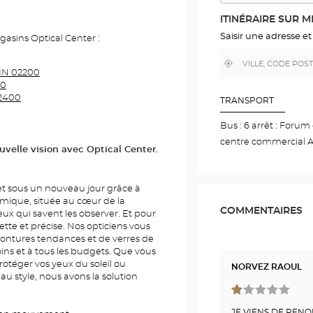
L'ITINÉR
DANS
ITINÉRAIRE SUR 
GOOGLE
MAP
Saisir une adresse et
sins Optical Center :
,
À
IN 02200
trouver
proximité
un
00
point
2400
de
TRANSPORT
vente
Optical
Bus : 6 arrêt : Forum
Center
centre commercial A
uvelle vision avec Optical Center.
t sous un nouveau jour grâce à
namique, située au cœur de la
COMMENTAIRES
ceux qui savent les observer. Et pour
nette et précise. Nos opticiens vous
ontures tendances et de verres de
oins et à tous les budgets. Que vous
protéger vos yeux du soleil ou
NORVEZ RAOUL
 style, nous avons la solution
JE VIENS DE REN