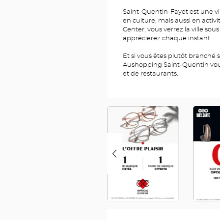
Saint-Quentin-Fayet est une vil
en culture, mais aussi en activ
Center, vous verrez la ville so
apprécierez chaque instant.
Et si vous êtes plutôt branché
Aushopping Saint-Quentin vou
et de restaurants.
RDV
OP
TEST
FR
FR