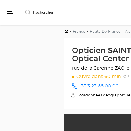
Rechercher
Menu
Accueil
France
Hauts-De-France
Ais
Opticien SAIN
Optical Center
rue de la Garenne
ZAC le
Ouvre dans 60 min
OPT
+33 3 23 66 00 00
Appeler
le point
Coordonnées géographique
du
de vente
point
Opticien
de
SAINT-
vente
QUENTIN
Opticien
- FAYET
SAINT-
Optical
QUENTIN
Center
-
au