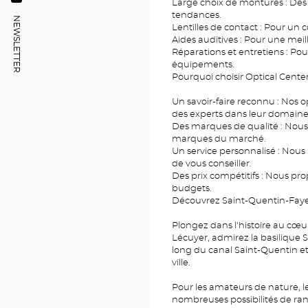
Large choix de montures : Des
Opticien
-
QUENTIN
Optical
tendances.
SAINT-
NEWSLETTER
FAYET
-
Lentilles de contact : Pour un 
Center
QUENTIN
Optical
Aides auditives : Pour une meil
FAYET
DU
-
Center
Réparations et entretiens : Pou
POINT
Optical
DE
FAYET
équipements.
VENTE
Center
Pourquoi choisir Optical Center
Optical
OPTICIEN
SAINT-
Center
QUENTIN
Un savoir-faire reconnu : Nos o
-
FAYET
des experts dans leur domaine
OPTICAL
Des marques de qualité : Nous 
CENTER
marques du marché.
Un service personnalisé : Nous
de vous conseiller.
Des prix compétitifs : Nous pro
budgets.
Découvrez Saint-Quentin-Faye
Plongez dans l'histoire au cœur 
Lécuyer, admirez la basilique S
long du canal Saint-Quentin et 
ville.
Pour les amateurs de nature, l
nombreuses possibilités de ran