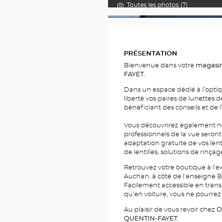
Toutes les photos (7)
PHOTOS
PRÉSENTATION
Bienvenue dans votre
magasin
FAYET.
Dans un espace dédié à l’optiq
liberté vos paires de lunettes d
bénéficiant des conseils et de l
Vous découvrirez également no
professionnels de la vue sero
adaptation gratuite de vos len
de lentilles, solutions de rinçag
Retrouvez votre boutique à l'e
Auchan, à côté de l'enseigne Bu
Facilement accessible en trans
qu'en voiture, vous ne pourrez 
Au plaisir de vous revoir chez
O
QUENTIN-FAYET.