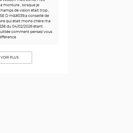
a monture , lorsque je
champs de vision était trop ,
SE D m&#039;a conseillé de
aire qui était moins chère ma
638 du 04/02/2026 étant
uittée comment pensez vous
ifférence
VOIR PLUS