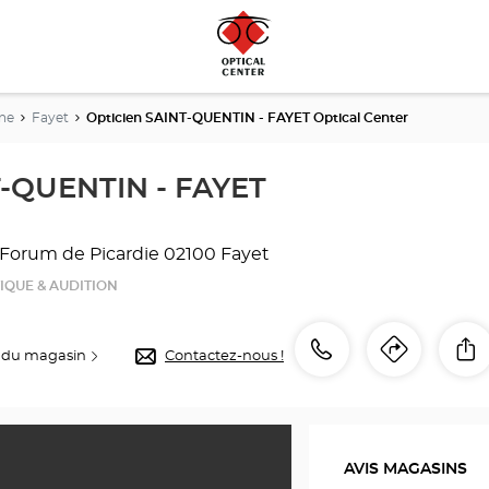
ne
Fayet
Opticien SAINT-QUENTIN - FAYET Optical Center
T-QUENTIN - FAYET
 Forum de Picardie
02100 Fayet
IQUE & AUDITION
Appeler
Appeler
P
 du magasin
Contactez-nous !
Itinéra
jusqu'
le
point
point
de
de
vente
AVIS MAGASINS
Opticien
vente