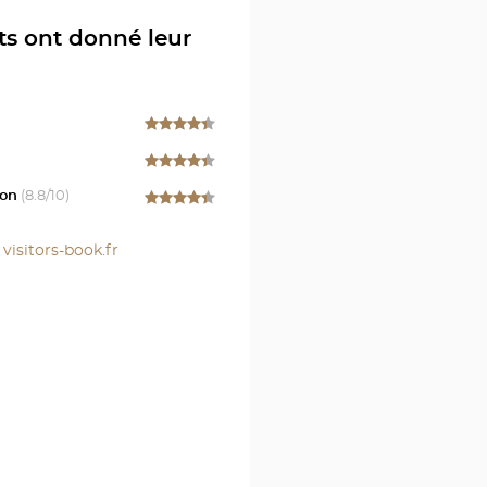
en
ts ont donné leur
TIN
on
(
8.8
/10)
l
r
visitors-book.fr
r