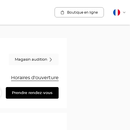
Boutique en ligne
Français
Cha
la
lang
Magasin audition
Horaires d'ouverture
Prendre rendez-vous
artager
ire
au