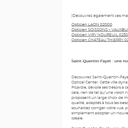
|Découvrez également ces maga
Opticien LAON 02000
Opticien SOISSONS – VAUXBU
Opticien VIRY NOUREUIL 023
Opticien CHÂTEAU THIERRY 0
Saint-Quentin-Fayet : une no
Découvrez Saint-Quentin-Faye
Optical Center. Cette ville dy
Picardie, dévoile ses trésors à 
cela, rien de tel qu'une vision 
proposent un large choix de m
qualité, adaptés à tous les bes
souhaitiez corriger votre vue, 
simplement adopter un nouveau
idéale.