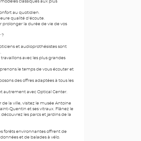
 modèles classiques aux plus
confort au quotidien.
leure qualité d'écoute.
r prolonger la durée de vie de vos
 ?
pticiens et audioprothésistes sont
.
travaillons avec les plus grandes
 prenons le temps de vous écouter et
posons des offres adaptées à tous les
t autrement avec Optical Center.
de la ville, visitez le musée Antoine
aint-Quentin et ses vitraux. Flânez le
découvrez les parcs et jardins de la
es forêts environnantes offrent de
données et de balades à vélo.