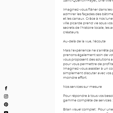
Saint-Quentin-Fayet, une vil
Imaginez-vous flâner dans les
admirer les façades des bâtime
et les canaux. Grâce à nos lune
ville picarde prend vie sous vo
secrets de l'histoire locale, les 
créateurs.
Au-delà de la vue, l'écoute
Mais l'expérience ne s'arrête p
prenons également soin de vot
vous proposent des solutions a
pour vous permettre de profiter
Imaginez-vous assister à un co
simplement discuter avec vos p
moindre effort.
Nos services sur mesure
Opticien
SAINT-
Pour répondre à tous vos beso
Opticien
gamme complète de services :
QUENTIN
SAINT-
Opticien
-
QUENTIN
Bilan visuel complet : Pour une
SAINT-
FAYET