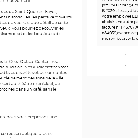
le en mouvement
j&#039;ai changé m
l&#039;ai essayé le 
 rues de Saint-Quentin-Fayet,
votre employée ELI
nts historiques, les parcs verdoyants
choisir une autre p
ttes de vue, chaque détail de cette
facture n° F457070
s yeux. Vous pourrez découvrir les
d&#039;avance acq
artisans d'art et les boutiques de
me rembourser la d
as là. Chez Optical Center, nous
re audition. Nos audioprothésistes
uditives discrètes et performantes,
 pleinement des sons de la ville.
ncert au théâtre municipal, ou
roches dans un café, sans le
ins, nous vous proposons une
 correction optique précise.